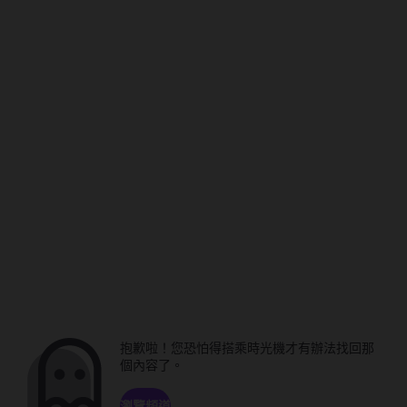
抱歉啦！您恐怕得搭乘時光機才有辦法找回那
個內容了。
瀏覽頻道