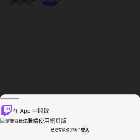
在 App 中開啟
繼續使用網頁版
登入
已經有帳號了嗎？
創作者基地
瀏覽
活動紀錄
個人檔案