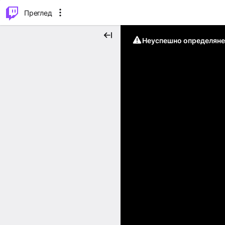
м...
⌥
P
Преглед
Неуспешно определяне