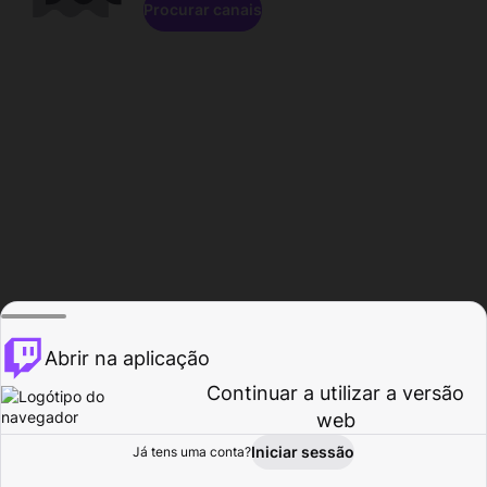
Procurar canais
Abrir na aplicação
Continuar a utilizar a versão
web
Iniciar sessão
Já tens uma conta?
Página inicial
Procurar
Atividade
Perfil