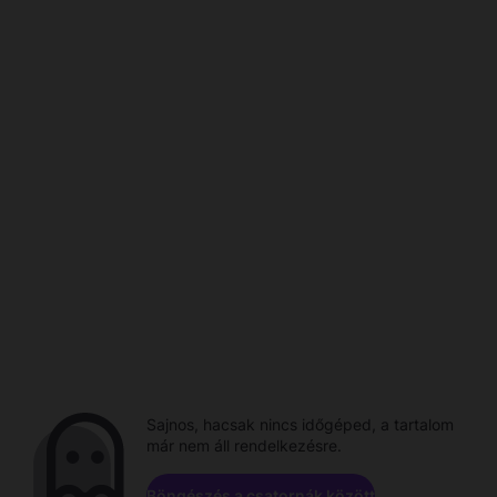
Sajnos, hacsak nincs időgéped, a tartalom
már nem áll rendelkezésre.
Böngészés a csatornák között