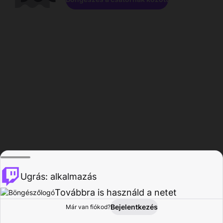
Ugrás: alkalmazás
Továbbra is használd a netet
Bejelentkezés
Már van fiókod?
Főoldal
Böngészés
Tevékenység
Profil