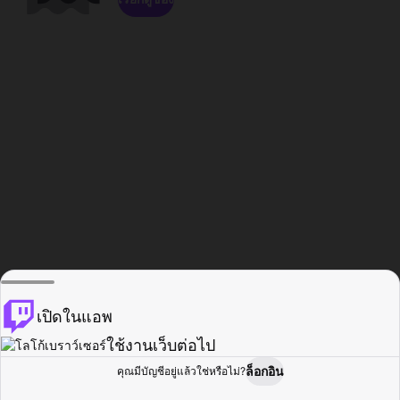
เปิดในแอพ
ใช้งานเว็บต่อไป
ล็อกอิน
คุณมีบัญชีอยู่แล้วใช่หรือไม่?
หน้าแรก
เรียกดู
กิจกรรม
โปรไฟล์