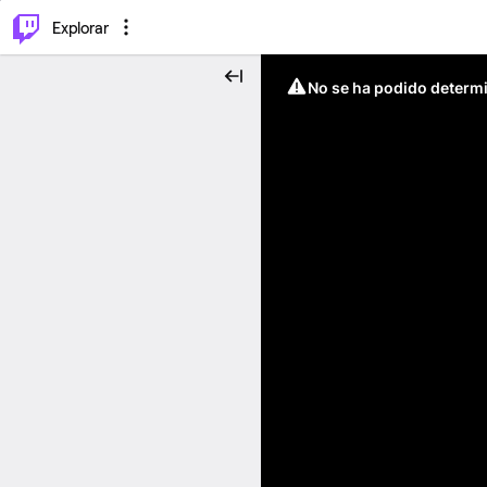
⌥
P
Explorar
No se ha podido determin