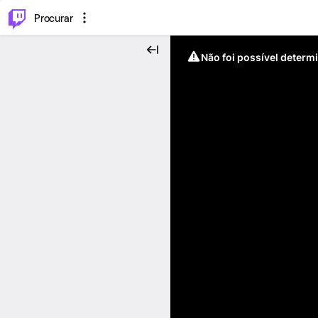
.
⌥
P
Procurar
Não foi possível determ