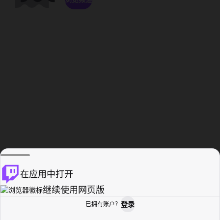
在应用中打开
继续使用网页版
登录
已拥有账户？
主页
浏览
活动纪录
个人资料