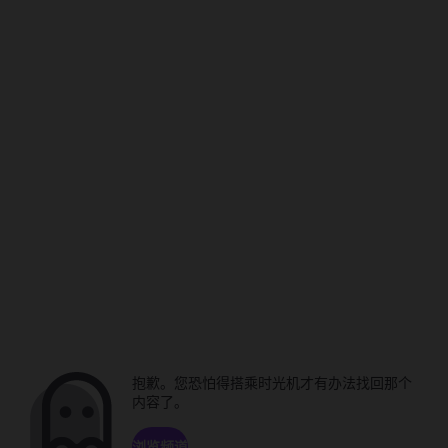
抱歉。您恐怕得搭乘时光机才有办法找回那个
内容了。
浏览频道