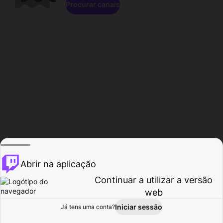
Procurar canais
Abrir na aplicação
Continuar a utilizar a versão
web
Iniciar sessão
Já tens uma conta?
Página inicial
Procurar
Atividade
Perfil