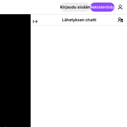
Kirjaudu sisään
Rekisteröidy
Lähetyksen chatti