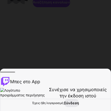
Αναζήτηση καναλιών
Μπες στο App
Συνέχισε να χρησιμοποιείς
την έκδοση ιστού
Σύνδεση
Έχεις ήδη λογαριασμό;
Αρχική σελίδα
Περιήγηση
Δραστηριότητα
Προφίλ