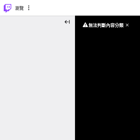
⌥
P
瀏覽
無法判斷內容分類