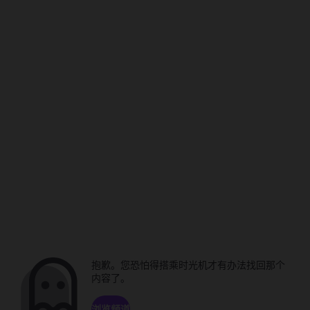
抱歉。您恐怕得搭乘时光机才有办法找回那个
内容了。
浏览频道