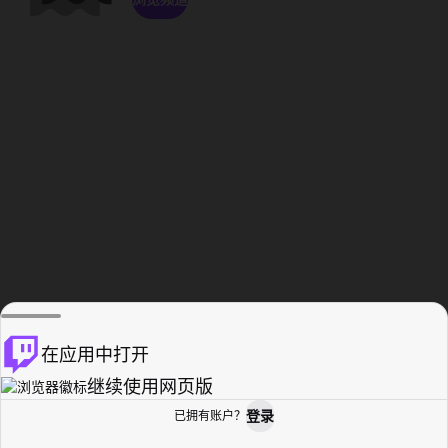
在应用中打开
继续使用网页版
登录
已拥有账户？
主页
浏览
活动纪录
个人资料