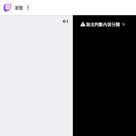
⌥
P
瀏覽
無法判斷內容分類