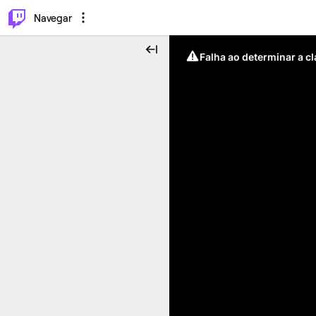
⌥
P
Navegar
Falha ao determinar a c