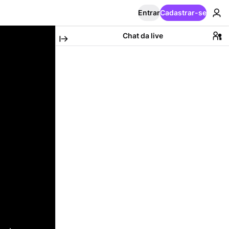
Entrar
Cadastrar-se
Chat da live