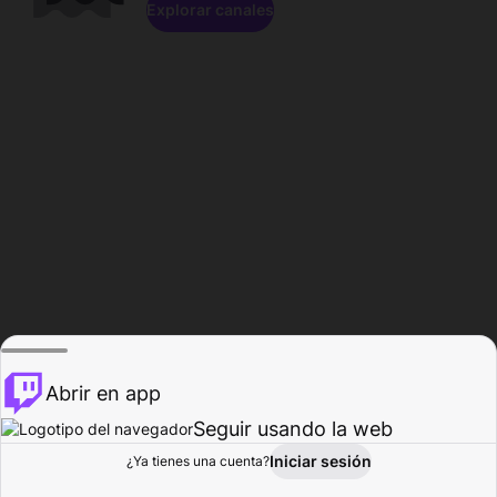
Explorar canales
Abrir en app
Seguir usando la web
Iniciar sesión
Página del
¿Ya tienes una cuenta?
Explorar
Actividad
Perfil
Creador