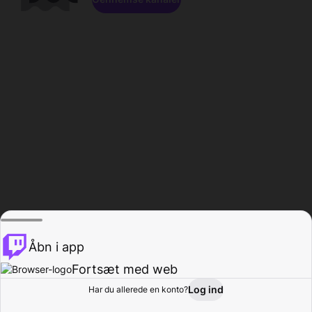
Åbn i app
Fortsæt med web
Log ind
Har du allerede en konto?
Hjem
Gennemse
Aktivitet
Profil