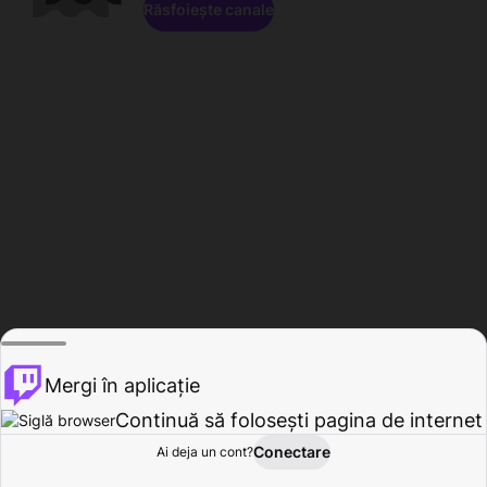
Răsfoiește canale
Mergi în aplicație
Continuă să folosești pagina de internet
Conectare
Ai deja un cont?
Acasă
Răsfoire
Activitate
Profil