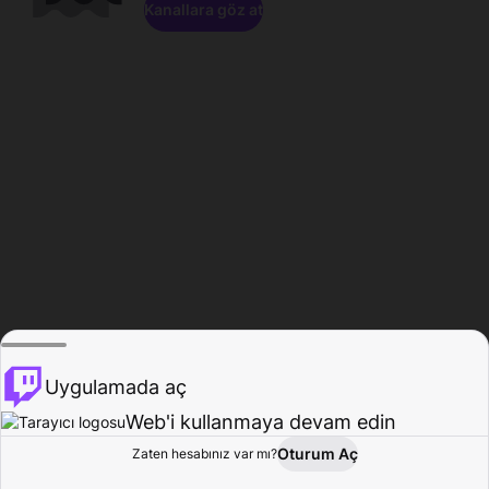
Kanallara göz at
Uygulamada aç
Web'i kullanmaya devam edin
Oturum Aç
Zaten hesabınız var mı?
Ana Sayfa
Gözat
Aktivite
Profil