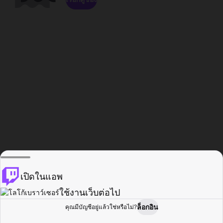
เปิดในแอพ
ใช้งานเว็บต่อไป
ล็อกอิน
คุณมีบัญชีอยู่แล้วใช่หรือไม่?
หน้าแรก
เรียกดู
กิจกรรม
โปรไฟล์