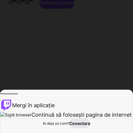
Răsfoiește canale
Mergi în aplicație
Continuă să folosești pagina de internet
Conectare
Ai deja un cont?
Acasă
Răsfoire
Activitate
Profil