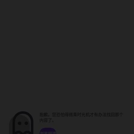
抱歉。您恐怕得搭乘时光机才有办法找回那个
内容了。
浏览频道