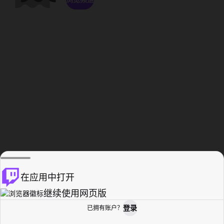
在应用中打开
继续使用网页版
登录
已拥有账户？
主页
浏览
活动纪录
个人资料