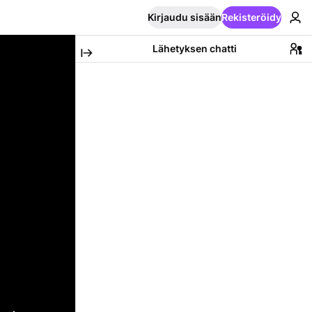
Kirjaudu sisään
Rekisteröidy
Lähetyksen chatti