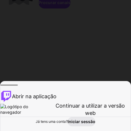
Procurar canais
Abrir na aplicação
Continuar a utilizar a versão
web
Iniciar sessão
Já tens uma conta?
Página inicial
Procurar
Atividade
Perfil