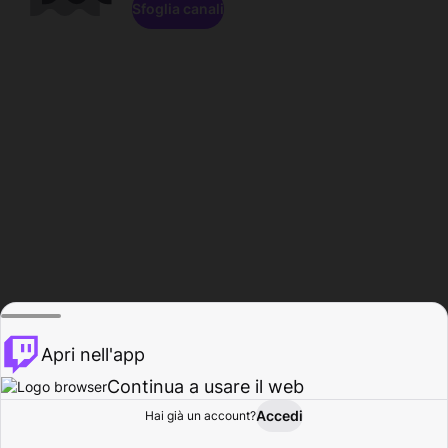
Sfoglia canali
Apri nell'app
Continua a usare il web
Accedi
Hai già un account?
Base
Sfoglia
Attività
Profilo