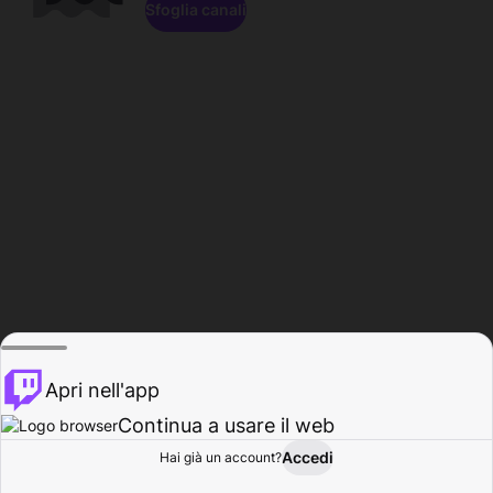
Sfoglia canali
Apri nell'app
Continua a usare il web
Accedi
Hai già un account?
Base
Sfoglia
Attività
Profilo