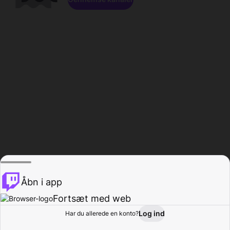
Åbn i app
Fortsæt med web
Log ind
Har du allerede en konto?
Hjem
Gennemse
Aktivitet
Profil