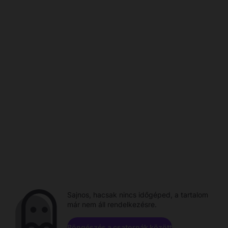
Sajnos, hacsak nincs időgéped, a tartalom
már nem áll rendelkezésre.
Böngészés a csatornák között