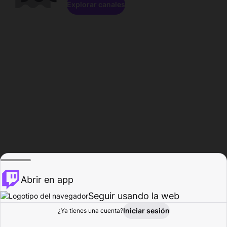
Explorar canales
Abrir en app
Seguir usando la web
Iniciar sesión
Página del
¿Ya tienes una cuenta?
Explorar
Actividad
Perfil
Creador