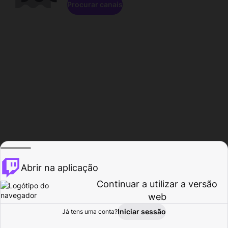
Procurar canais
Abrir na aplicação
Continuar a utilizar a versão
web
Iniciar sessão
Já tens uma conta?
Página inicial
Procurar
Atividade
Perfil