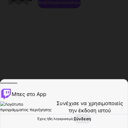
Αναζήτηση καναλιών
Μπες στο App
Συνέχισε να χρησιμοποιείς
την έκδοση ιστού
Σύνδεση
Έχεις ήδη λογαριασμό;
Αρχική σελίδα
Περιήγηση
Δραστηριότητα
Προφίλ