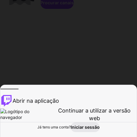
Procurar canais
Abrir na aplicação
Continuar a utilizar a versão
web
Iniciar sessão
Já tens uma conta?
Página inicial
Procurar
Atividade
Perfil