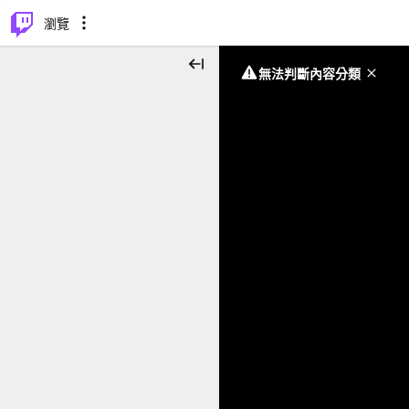
⌥
P
瀏覽
無法判斷內容分類