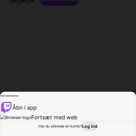
Åbn i app
Fortsæt med web
Log ind
Har du allerede en konto?
Hjem
Gennemse
Aktivitet
Profil