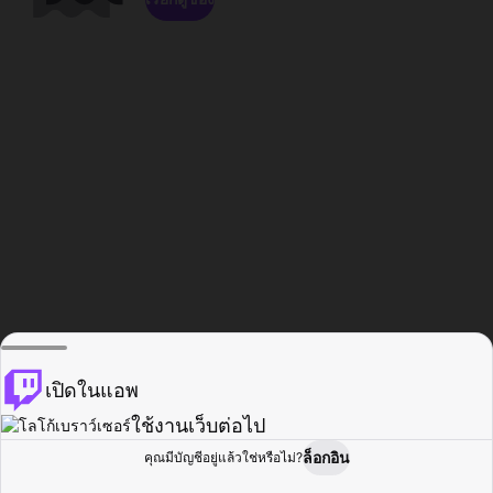
เปิดในแอพ
ใช้งานเว็บต่อไป
ล็อกอิน
คุณมีบัญชีอยู่แล้วใช่หรือไม่?
หน้าแรก
เรียกดู
กิจกรรม
โปรไฟล์