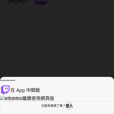
在 App 中開啟
繼續使用網頁版
登入
已經有帳號了嗎？
創作者基地
瀏覽
活動紀錄
個人檔案