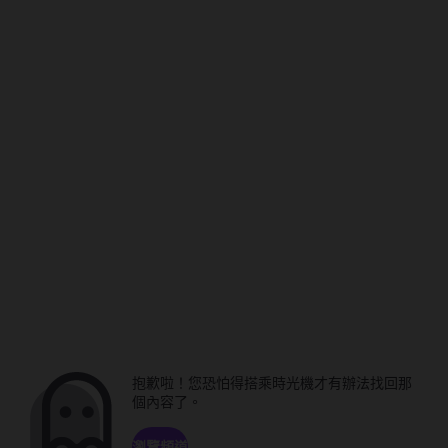
抱歉啦！您恐怕得搭乘時光機才有辦法找回那
個內容了。
瀏覽頻道