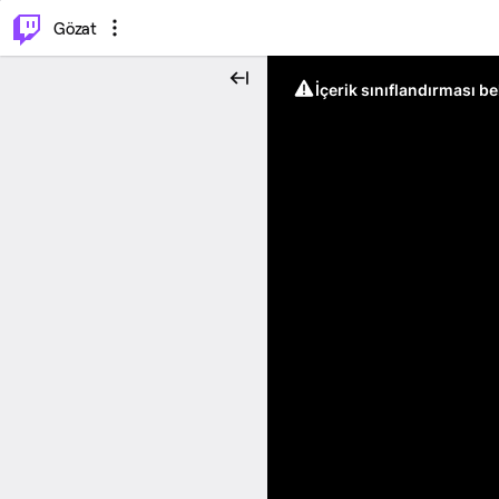
⌥
P
Gözat
İçerik sınıflandırması b