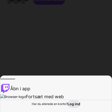
Åbn i app
Fortsæt med web
Log ind
Har du allerede en konto?
Hjem
Gennemse
Aktivitet
Profil