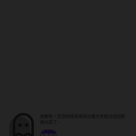
抱歉啦！您恐怕得搭乘時光機才有辦法找回那
個內容了。
瀏覽頻道