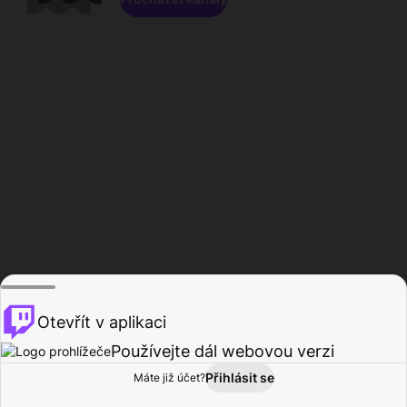
Otevřít v aplikaci
Používejte dál webovou verzi
Přihlásit se
Máte již účet?
Domů
Procházet
Aktivita
Profil