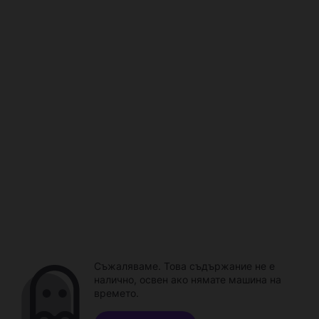
Съжаляваме. Това съдържание не е
налично, освен ако нямате машина на
времето.