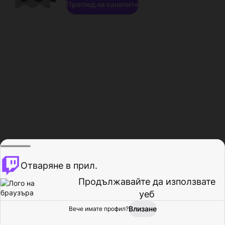
Преглед на каналите
Отваряне в прил.
Продължавайте да използвате
уеб
Влизане
Вече имате профил?
Начало
Преглед
Активност
Профил