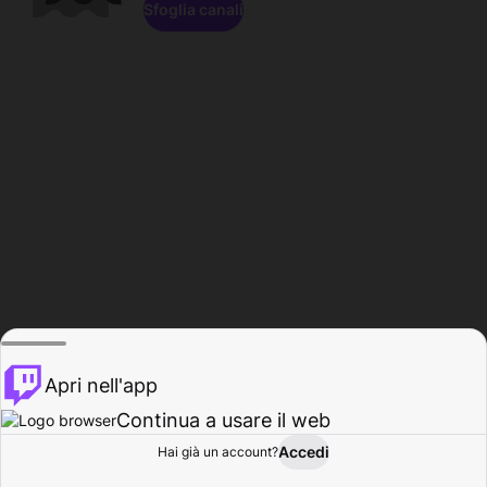
Sfoglia canali
Apri nell'app
Continua a usare il web
Accedi
Hai già un account?
Base
Sfoglia
Attività
Profilo