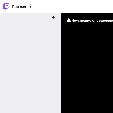
м...
⌥
P
Преглед
Неуспешно определяне