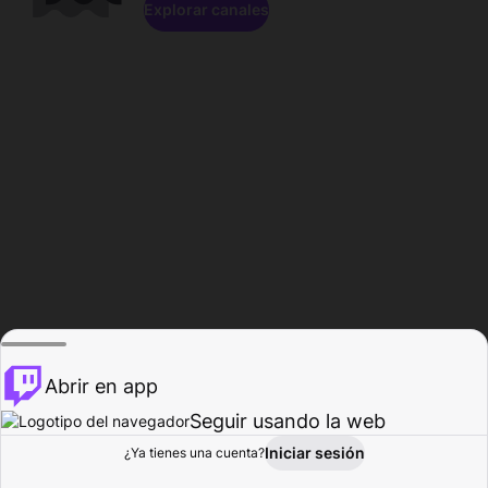
Explorar canales
Abrir en app
Seguir usando la web
Iniciar sesión
Página del
¿Ya tienes una cuenta?
Explorar
Actividad
Perfil
Creador