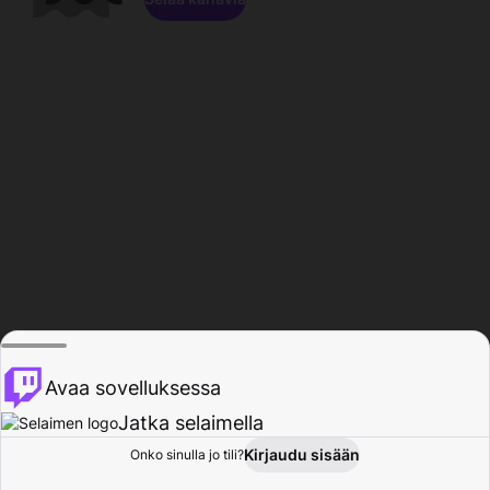
Avaa sovelluksessa
Jatka selaimella
Kirjaudu sisään
Onko sinulla jo tili?
Koti
Selaa
Toiminta
Profiili