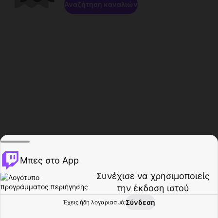
Αναζήτηση καναλιών
Μπες στο App
Συνέχισε να χρησιμοποιείς
την έκδοση ιστού
Σύνδεση
Έχεις ήδη λογαριασμό;
Αρχική σελίδα
Περιήγηση
Δραστηριότητα
Προφίλ