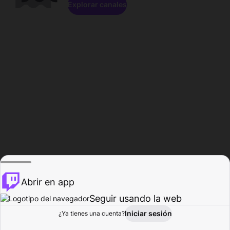
Explorar canales
Abrir en app
Seguir usando la web
Iniciar sesión
Página del
¿Ya tienes una cuenta?
Explorar
Actividad
Perfil
Creador