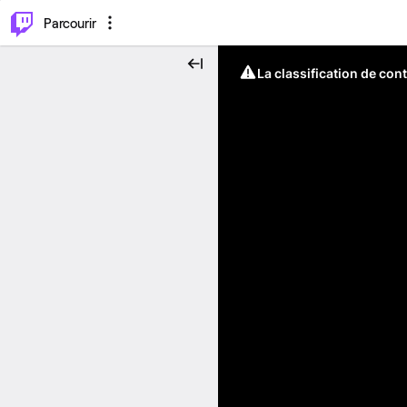
⌥
P
Parcourir
La classification de con