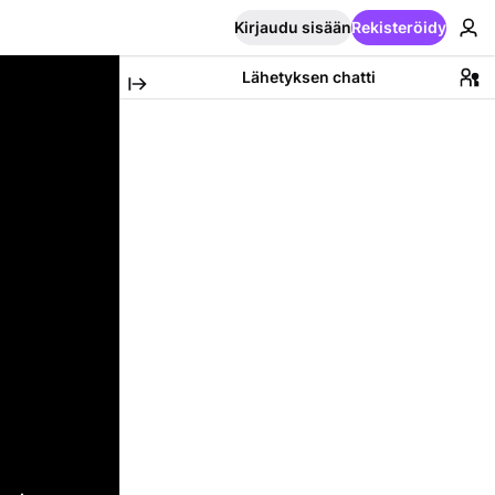
Kirjaudu sisään
Rekisteröidy
Lähetyksen chatti