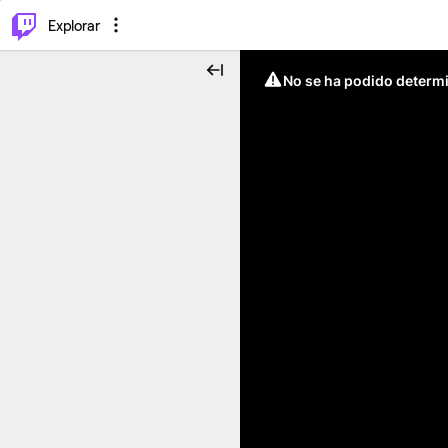
⌥
P
Explorar
No se ha podido determin